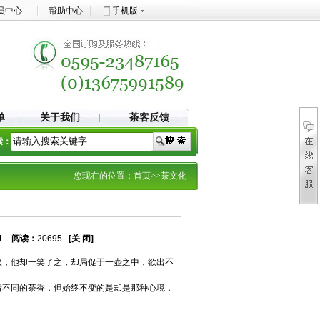
员中心
帮助中心
手机版
单
关于我们
茶客反馈
索：
您现在的位置：
首页
>>茶文化
21
阅读：
20695
[关 闭]
议，他却一笑了之，却局促于一壶之中，欲出不
着不同的茶香，但始终不变的是却是那种心境，