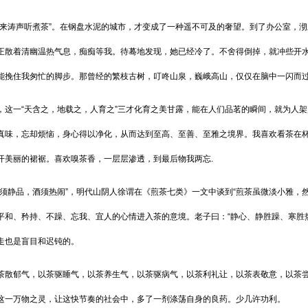
涛声听煮茶”。在钢盘水泥的城市，才变成了一种遥不可及的奢望。到了办公室，沏
正散着清幽温热气息，痴痴等我。待蓦地发现，她已经冷了。不舍得倒掉，就冲些开
能挽住我匆忙的脚步。那曾经的繁枝古树，叮咚山泉，巍峨高山，仅仅在脑中一闪而
一“天含之，地载之，人育之”三才化育之美甘露，能在人们品茗的瞬间，就为人架
真味，忘却烦恼，身心得以净化，从而达到至高、至善、至雅之境界。我喜欢看茶在
开美丽的裙裾。喜欢嗅茶香，一层层渗透，到最后物我两忘.
静品，酒须热闹”，明代山阴人徐谓在《煎茶七类》一文中谈到“煎茶虽微淡小雅，然
平和、矜持、不躁、忘我、宜人的心情进入茶的意境。老子曰：“静心、静胜躁、寒胜
走也是盲目和迟钝的。
郁气，以茶驱睡气，以茶养生气，以茶驱病气，以茶利礼让，以茶表敬意，以茶尝
这一万物之灵，让这快节奏的社会中，多了一剂涤荡自身的良药。少几许功利。