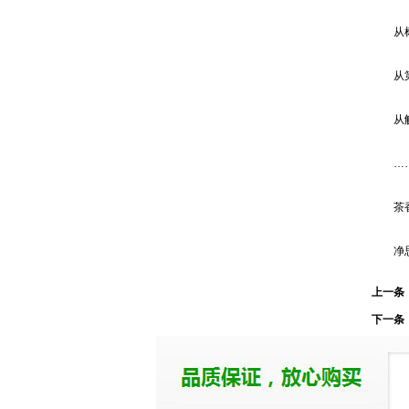
从树上
从第一
从解渴
…
茶香韵
净思涤
上一条
下一条