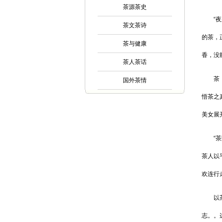
茶源茶史
“夜来
茶文茶诗
的茶，
茶与健康
香，没
茶人茶话
茶，这
国外茶情
悟茶之
美女展
“茶须
茶人以
欢连行
以茶散
志。。