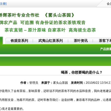
注册]
会
铁观音系列
武夷山红茶系列
茶叶资讯
茶客下
产品搜
喝茶，你想要喝的是什么？
作者：
管理员
来源于：
雾头山茶园
发表时间：
2010/6/22 13:54:
砂壶用久了会有茶垢，影响茶香，还听说不同的茶有不同的水温和壶质，我向老爸建
仍用那支壶，泡着不同的茶。还时常教导我们：这壶好啊，兼容着不同的品种，沁透
心境才是最重要的。