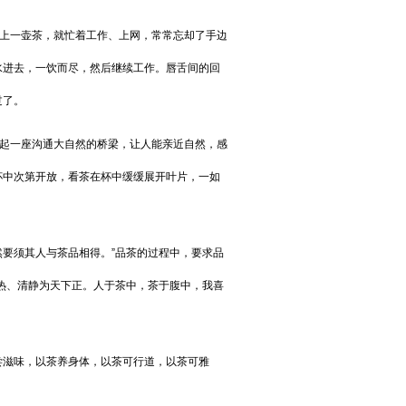
上一壶茶，就忙着工作、上网，常常忘却了手边
水进去，一饮而尽，然后继续工作。唇舌间的回
过了。
起一座沟通大自然的桥梁，让人能亲近自然，感
杯中次第开放，看茶在杯中缓缓展开叶片，一如
要须其人与茶品相得。”品茶的过程中，要求品
热、清静为天下正。人于茶中，茶于腹中，我喜
滋味，以茶养身体，以茶可行道，以茶可雅