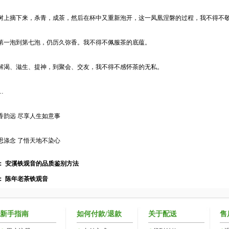
摘下来，杀青，成茶，然后在杯中又重新泡开，这一凤凰涅磐的过程，我不得不敬
泡到第七泡，仍历久弥香。我不得不佩服茶的底蕴。
、滋生、提神，到聚会、交友，我不得不感怀茶的无私。
…
远 尽享人生如意事
念 了悟天地不染心
：
安溪铁观音的品质鉴别方法
：
陈年老茶铁观音
新手指南
如何付款/退款
关于配送
售