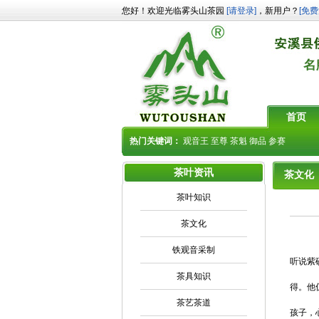
您好！欢迎光临雾头山茶园
[请登录]
，新用户？
[免费
首页
热门关键词：
观音王
至尊
茶魁
御品
参赛
茶叶资讯
茶文化
茶叶知识
茶文化
铁观音采制
听说紫
茶具知识
得。他
茶艺茶道
孩子，